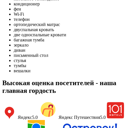
кондиционер
фен
Wi-Fi
телефон
ортопедический матрас
двуспальная кровать
две односпальные кровати
багажная тумба
зеркало
диван
письменный стол
стулья
тумбы
вешалки
Высокая оценка посетителей - наша
главная гордость
Яндекс
5.0
Яндекс Путешествия
5.0