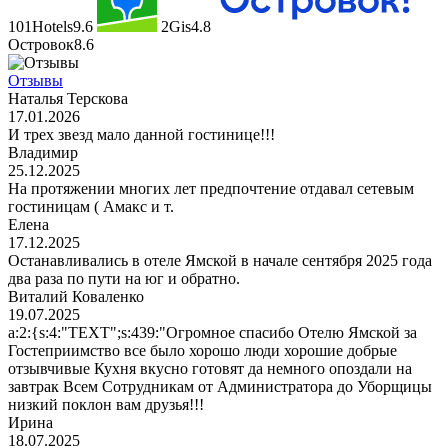
101Hotels
9.6
2Gis
4.8
Островок
8.6
Отзывы
Наталья Терскова
17.01.2026
И трех звезд мало данной гостинице!!!
Владимир
25.12.2025
На протяжении многих лет предпочтение отдавал сетевым
гостиницам ( Амакс и т.
Елена
17.12.2025
Останавливались в отеле Ямской в начале сентября 2025 года
два раза по пути на юг и обратно.
Виталий Коваленко
19.07.2025
a:2:{s:4:"TEXT";s:439:"Огромное спасибо Отелю Ямской за
Гостеприимство все было хорошо люди хорошие добрые
отзывчивые Кухня вкусно готовят да немного опоздали на
завтрак Всем Сотрудникам от Администратора до Уборщицы
низкий поклон вам друзья!!!
Ирина
18.07.2025