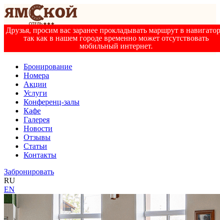
Друзья, просим вас заранее прокладывать маршрут в навигатор
так как в нашем городе временно может отсутствовать
мобильный интернет.
Бронирование
Номера
Акции
Услуги
Конференц-залы
Кафе
Галерея
Новости
Отзывы
Статьи
Контакты
Забронировать
RU
EN