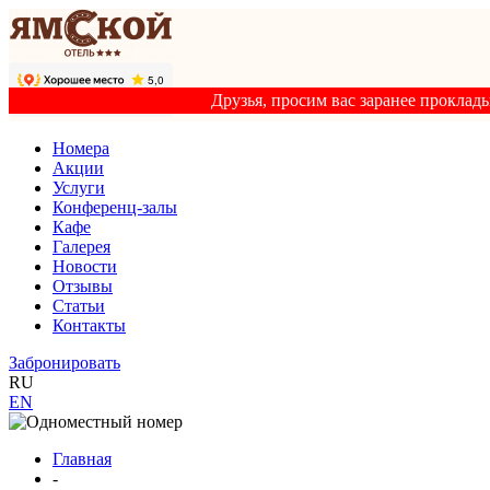
Друзья, просим вас заранее проклад
Номера
Акции
Услуги
Конференц-залы
Кафе
Галерея
Новости
Отзывы
Статьи
Контакты
Забронировать
RU
EN
Главная
-