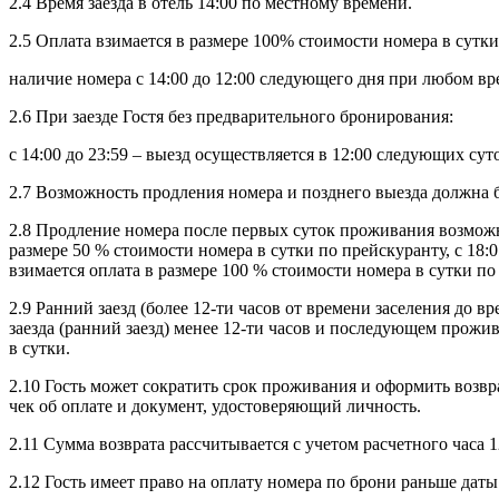
2.4 Время заезда в отель 14:00 по местному времени.
2.5 Оплата взимается в размере 100% стоимости номера в сутки
наличие номера с 14:00 до 12:00 следующего дня при любом вре
2.6 При заезде Гостя без предварительного бронирования:
с 14:00 до 23:59 – выезд осуществляется в 12:00 следующих суто
2.7 Возможность продления номера и позднего выезда должна б
2.8 Продление номера после первых суток проживания возможн
размере 50 % стоимости номера в сутки по прейскуранту, с 18:
взимается оплата в размере 100 % стоимости номера в сутки п
2.9 Ранний заезд (более 12-ти часов от времени заселения до в
заезда (ранний заезд) менее 12-ти часов и последующем прожив
в сутки.
2.10 Гость может сократить срок проживания и оформить возвра
чек об оплате и документ, удостоверяющий личность.
2.11 Сумма возврата рассчитывается с учетом расчетного часа 
2.12 Гость имеет право на оплату номера по брони раньше дат