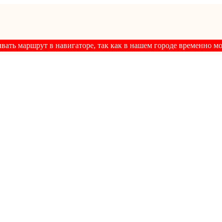
ывать маршрут в навигаторе, так как в нашем городе временно м