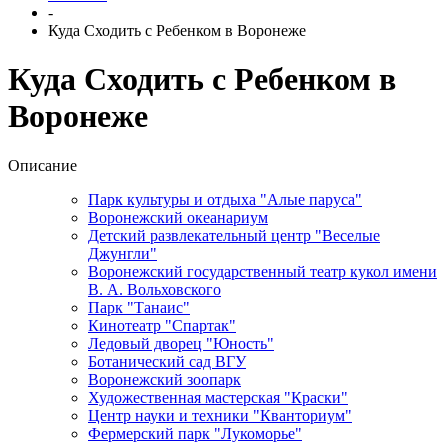
-
Куда Сходить с Ребенком в Воронеже
Куда Сходить с Ребенком в
Воронеже
Описание
Парк культуры и отдыха "Алые паруса"
Воронежский океанариум
Детский развлекательный центр "Веселые
Джунгли"
Воронежский государственный театр кукол имени
В. А. Вольховского
Парк "Танаис"
Кинотеатр "Спартак"
Ледовый дворец "Юность"
Ботанический сад ВГУ
Воронежский зоопарк
Художественная мастерская "Краски"
Центр науки и техники "Кванториум"
Фермерский парк "Лукоморье"