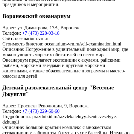
праздников и мероприятий.
Воронежский океанариум
Адрес: ул. Димитрова, 13А, Воронеж.
Телефон:
+7 (473) 228-03-18
Сайт:
oceanarium-vrn.ru
Стоимость билетов:
oceanarium-vrn.ru/self-examination.html
Описание: Погружение в удивительный подводный мир, где
можно увидеть морских обитателей со всего мира.
Океанариум предлагает экспозиции с акулами, райскими
рыбами, морскими звездами и другими морскими
животными, а также образовательные программы и мастер-
классы для детей.
Детский развлекательный центр "Веселые
Джунгли"
Адрес: Проспект Революции, 9, Воронеж.
Телефон:
+7 (473) 229-60-60
Подробности:
prazdnikid.ru/razvlekatelnyy-tsentr-veselyye-
dzhungli
Описание: Большой крытый комплекс с множеством
аттракционов: лабиринты, батуты, сухие бассейны. Идеально