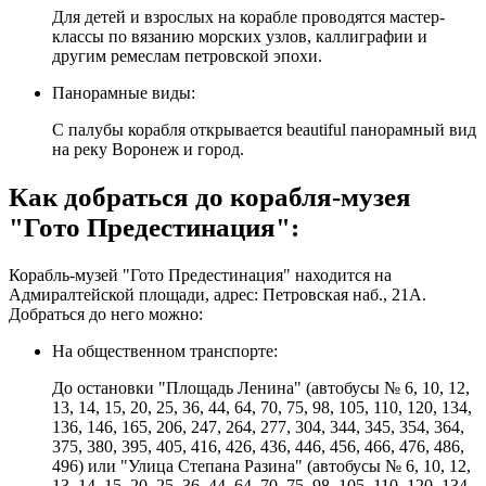
Для детей и взрослых на корабле проводятся мастер-
классы по вязанию морских узлов, каллиграфии и
другим ремеслам петровской эпохи.
Панорамные виды:
С палубы корабля открывается beautiful панорамный вид
на реку Воронеж и город.
Как добраться до корабля-музея
"Гото Предестинация":
Корабль-музей "Гото Предестинация" находится на
Адмиралтейской площади, адрес: Петровская наб., 21А.
Добраться до него можно:
На общественном транспорте:
До остановки "Площадь Ленина" (автобусы № 6, 10, 12,
13, 14, 15, 20, 25, 36, 44, 64, 70, 75, 98, 105, 110, 120, 134,
136, 146, 165, 206, 247, 264, 277, 304, 344, 345, 354, 364,
375, 380, 395, 405, 416, 426, 436, 446, 456, 466, 476, 486,
496) или "Улица Степана Разина" (автобусы № 6, 10, 12,
13, 14, 15, 20, 25, 36, 44, 64, 70, 75, 98, 105, 110, 120, 134,