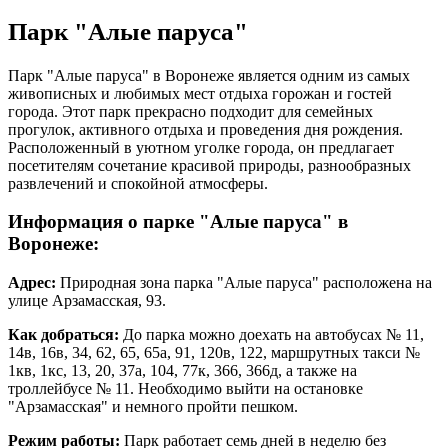
Парк "Алые паруса"
Парк "Алые паруса" в Воронеже является одним из самых
живописных и любимых мест отдыха горожан и гостей
города. Этот парк прекрасно подходит для семейных
прогулок, активного отдыха и проведения дня рождения.
Расположенный в уютном уголке города, он предлагает
посетителям сочетание красивой природы, разнообразных
развлечений и спокойной атмосферы.
Информация о парке "Алые паруса" в
Воронеже:
Адрес:
Природная зона парка "Алые паруса" расположена на
улице Арзамасская, 93​.
Как добраться:
До парка можно доехать на автобусах № 11,
14в, 16в, 34, 62, 65, 65а, 91, 120в, 122, маршрутных такси №
1кв, 1кс, 13, 20, 37а, 104, 77к, 366, 366д, а также на
троллейбусе № 11. Необходимо выйти на остановке
"Арзамасская" и немного пройти пешком​.
Режим работы:
Парк работает семь дней в неделю без