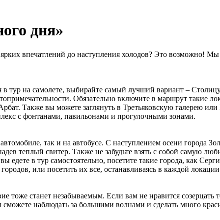
ного дня»
о ярких впечатлений до наступления холодов? Это возможно! Мы
в тур на самолете, выбирайте самый лучший вариант – Столицу 
стопримечательности. Обязательно включите в маршрут такие ло
Арбат. Также вы можете заглянуть в Третьяковскую галерею или
мплекс с фонтанами, павильонами и прогулочными зонами.
автомобиле, так и на автобусе. С наступлением осени города Зо
надев теплый свитер. Также не забудьте взять с собой самую лю
 едете в тур самостоятельно, посетите такие города, как Сергие
ородов, или посетить их все, останавливаясь в каждой локации 
ие тоже станет незабываемым. Если вам не нравится созерцать т
ы сможете наблюдать за большими волнами и сделать много краси