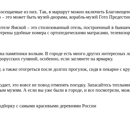
е посещаемые из них. Так, в маршрут можно включить Благовещ
в – это может быть музей-диорама, корабль-музей Гото Предест
в отеле Ямской – это стилизованный отель, построенный в бывше
трены удобные номера с ортопедическими матрасами, телевизором
 на памятники волкам. В городе есть много других интересных л
рорусских гуляний, особенно, если заглянете на ярмарку.
а также отогреться после долгих прогулок, сидя в пекарне с кру
одает, это вовсе не повод отменять поездку. Запасайтесь теплы
ым музеям. А если вы уже были в городе, и все посмотрели, мож
 подборку с самыми красивыми деревнями России