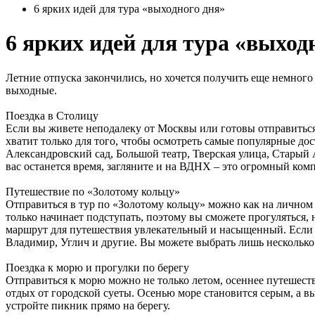
6 ярких идей для тура «выходного дня»
6 ярких идей для тура «выход
Летние отпуска закончились, но хочется получить еще немног
выходные.
Поездка в Столицу
Если вы живете неподалеку от Москвы или готовы отправиться 
хватит только для того, чтобы осмотреть самые популярные до
Александровский сад, Большой театр, Тверская улица, Старый 
вас останется время, загляните и на ВДНХ – это огромный ко
Путешествие по «Золотому кольцу»
Отправиться в тур по «Золотому кольцу» можно как на личном 
только начинает подступать, поэтому вы сможете прогуляться, 
маршрут для путешествия увлекательный и насыщенный. Если вы
Владимир, Углич и другие. Вы можете выбрать лишь несколько г
Поездка к морю и прогулки по берегу
Отправиться к морю можно не только летом, осеннее путешеств
отдых от городской суеты. Осенью море становится серым, а в
устройте пикник прямо на берегу.