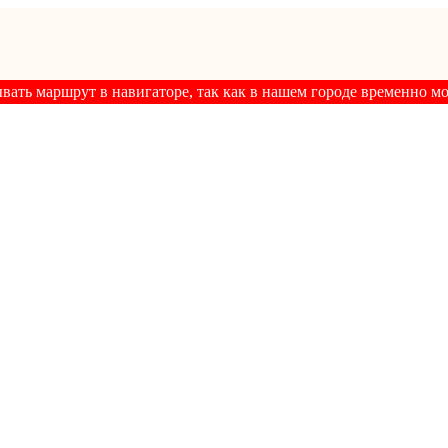
ывать маршрут в навигаторе, так как в нашем городе временно м